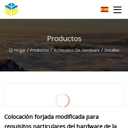
Aislador de vidrio Co., Ltd de Kunming
Productos
/
/
/
Hogar
Productos
Accesorios De Hardware
Detalles
Colocación forjada modificada para
requisitos particulares del hardware de la