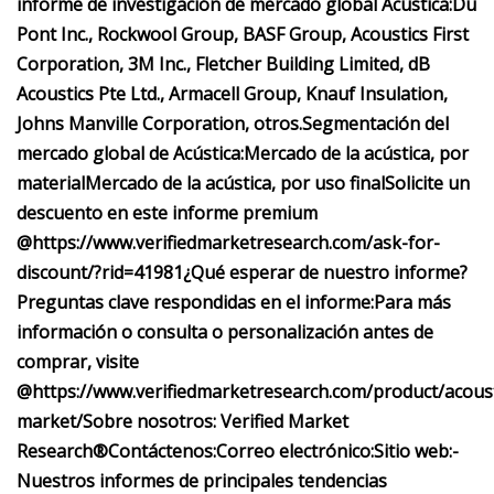
informe de investigación de mercado global Acústica:
Du
Pont Inc., Rockwool Group, BASF Group, Acoustics First
Corporation, 3M Inc., Fletcher Building Limited, dB
Acoustics Pte Ltd., Armacell Group, Knauf Insulation,
Johns Manville Corporation, otros.
Segmentación del
mercado global de Acústica:
Mercado de la acústica, por
material
Mercado de la acústica, por uso final
Solicite un
descuento en este informe premium
@
https://www.verifiedmarketresearch.com/ask-for-
discount/?rid=41981
¿Qué esperar de nuestro informe?
Preguntas clave respondidas en el informe:
Para más
información o consulta o personalización antes de
comprar, visite
@
https://www.verifiedmarketresearch.com/product/acoust
market/
Sobre nosotros: Verified Market
Research®
Contáctenos:
Correo electrónico:
Sitio web:-
Nuestros informes de principales tendencias