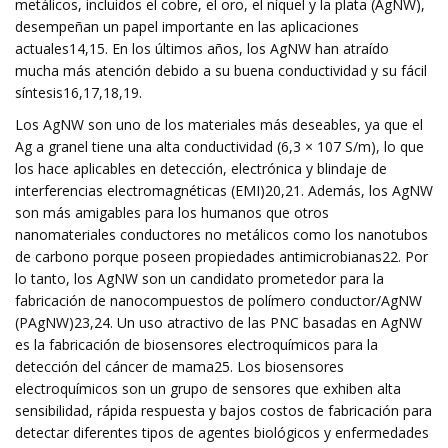
metálicos, incluidos el cobre, el oro, el níquel y la plata (AgNW),
desempeñan un papel importante en las aplicaciones
actuales14,15. En los últimos años, los AgNW han atraído
mucha más atención debido a su buena conductividad y su fácil
síntesis16,17,18,19.
Los AgNW son uno de los materiales más deseables, ya que el
Ag a granel tiene una alta conductividad (6,3 × 107 S/m), lo que
los hace aplicables en detección, electrónica y blindaje de
interferencias electromagnéticas (EMI)20,21. Además, los AgNW
son más amigables para los humanos que otros
nanomateriales conductores no metálicos como los nanotubos
de carbono porque poseen propiedades antimicrobianas22. Por
lo tanto, los AgNW son un candidato prometedor para la
fabricación de nanocompuestos de polímero conductor/AgNW
(PAgNW)23,24. Un uso atractivo de las PNC basadas en AgNW
es la fabricación de biosensores electroquímicos para la
detección del cáncer de mama25. Los biosensores
electroquímicos son un grupo de sensores que exhiben alta
sensibilidad, rápida respuesta y bajos costos de fabricación para
detectar diferentes tipos de agentes biológicos y enfermedades