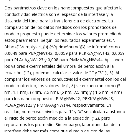
Dos parámetros clave en los nanocompuestos que afectan la
conductividad eléctrica son el espesor de la interfase y la
distancia del túnel para la transferencia de electrones. La
comparación de los datos medidos con los pronósticos del
modelo propuesto puede determinar los valores promedio de
estos parámetros. Según los resultados experimentales, \
(\hbox{``}\emptyset_{p} {^{\prime\prime}}\) se informó como
0,0049 para PI/AgNWs42, 0,0059 para PEKK/AgNWs43, 0,0059
para PLA/ AgNWs23 y 0,008 para PMMA/AgNWs44. Aplicando
los valores experimentales del umbral de percolación a la
ecuación. (12), podemos calcular el valor de “t” y “λ” (t, λ). Al
comparar los valores de conductividad experimental con los del
modelo ofrecido, los valores de (t, λ) se encuentran como (5
nm, 1,1 nm), (7 nm, 7,5 nm), (6 nm, 7,5 nm) y ( 1,5 nm, 4 nm)
para los nanocompuestos PI/AgNWs42, PEKK/AgNWs43,
PLA/AgNWs23 y PMMA/AgNWs44, respectivamente. En
realidad, numerosos niveles para “t” y “λ” se calculan ajustando
el inicio de percolación medido a la ecuación. (12), pero
reportamos los promedio. Sin embargo, la profundidad de la
interfase debe ser más corta que el radio de giro de las