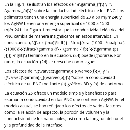
En la Fig. 1, se ilustran los efectos de "\(\gamma_{f}\) y "\
(\gamma_{p}\)" sobre la conductividad eléctrica de los PNC. Los
polímeros tienen una energía superficial de 20 a 50 mJ/m240 y
los AgNW tienen una energía superficial de 1000 a 1500
mJ/m241. La Figura 1 muestra que la conductividad eléctrica del
PNC cambia de manera insignificante en estos intervalos. En
consecuencia, \({\text{exp}}\left( { - \frac{{\frac{1000 - \upalpha }
{{1000}}}}{{\frac{{\gamma_{f} - \gamma_{ fp} }}{{\gamma_{p}
}}}}} \right)\) término en la ecuación. (24) puede ignorarse. Por
tanto, la ecuación. (24) se reescribe como sigue:
Los efectos de “\({\varvec{\gamma}}_{{\varvec{f}}}\) y “\
({\varvec{\gamma}}_{{\varvec{p}}}\) ”sobre la conductividad
eléctrica de un PNC mediante (a) gráficos 3D y (b) de contorno.
La ecuación 25 ofrece un modelo simple y beneficioso para
estimar la conductividad en los PNC que contienen AgNW. En el
modelo actual, se han reflejado los efectos de varios factores
como la relación de aspecto, la porción de volumen y la
conductividad de los nanocables, así como la longitud del túnel
y la profundidad de la interfase.