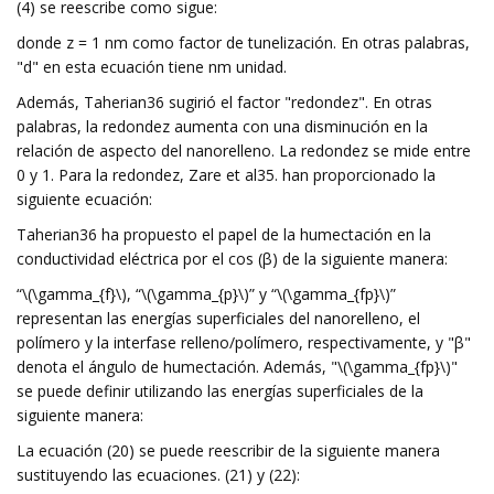
(4) se reescribe como sigue:
donde z = 1 nm como factor de tunelización. En otras palabras,
"d" en esta ecuación tiene nm unidad.
Además, Taherian36 sugirió el factor "redondez". En otras
palabras, la redondez aumenta con una disminución en la
relación de aspecto del nanorelleno. La redondez se mide entre
0 y 1. Para la redondez, Zare et al35. han proporcionado la
siguiente ecuación:
Taherian36 ha propuesto el papel de la humectación en la
conductividad eléctrica por el cos (β) de la siguiente manera:
“\(\gamma_{f}\), “\(\gamma_{p}\)” y “\(\gamma_{fp}\)”
representan las energías superficiales del nanorelleno, el
polímero y la interfase relleno/polímero, respectivamente, y "β"
denota el ángulo de humectación. Además, "\(\gamma_{fp}\)"
se puede definir utilizando las energías superficiales de la
siguiente manera:
La ecuación (20) se puede reescribir de la siguiente manera
sustituyendo las ecuaciones. (21) y (22):