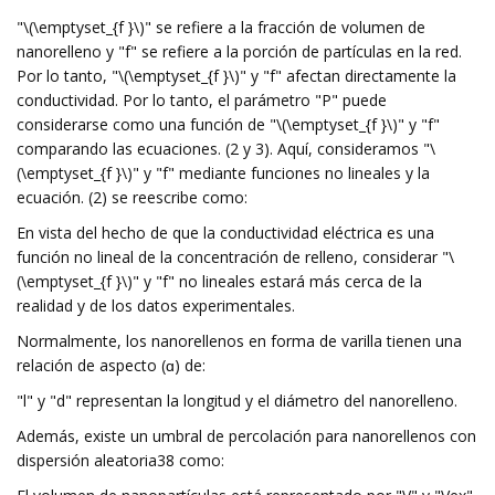
"\(\emptyset_{f }\)" se refiere a la fracción de volumen de
nanorelleno y "f" se refiere a la porción de partículas en la red.
Por lo tanto, "\(\emptyset_{f }\)" y "f" afectan directamente la
conductividad. Por lo tanto, el parámetro "P" puede
considerarse como una función de "\(\emptyset_{f }\)" y "f"
comparando las ecuaciones. (2 y 3). Aquí, consideramos "\
(\emptyset_{f }\)" y "f" mediante funciones no lineales y la
ecuación. (2) se reescribe como:
En vista del hecho de que la conductividad eléctrica es una
función no lineal de la concentración de relleno, considerar "\
(\emptyset_{f }\)" y "f" no lineales estará más cerca de la
realidad y de los datos experimentales.
Normalmente, los nanorellenos en forma de varilla tienen una
relación de aspecto (ɑ) de:
"l" y "d" representan la longitud y el diámetro del nanorelleno.
Además, existe un umbral de percolación para nanorellenos con
dispersión aleatoria38 como: