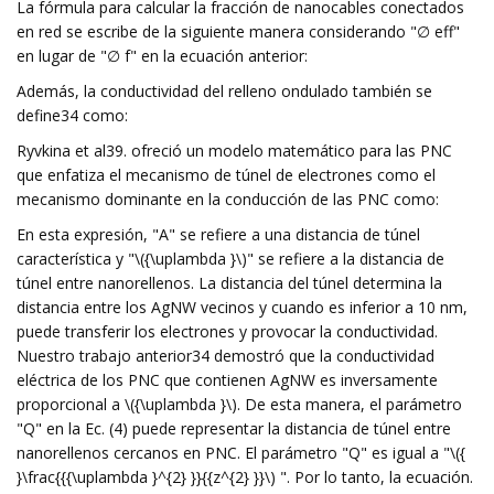
La fórmula para calcular la fracción de nanocables conectados
en red se escribe de la siguiente manera considerando "∅ eff"
en lugar de "∅ f" en la ecuación anterior:
Además, la conductividad del relleno ondulado también se
define34 como:
Ryvkina et al39. ofreció un modelo matemático para las PNC
que enfatiza el mecanismo de túnel de electrones como el
mecanismo dominante en la conducción de las PNC como:
En esta expresión, "A" se refiere a una distancia de túnel
característica y "\({\uplambda }\)" se refiere a la distancia de
túnel entre nanorellenos. La distancia del túnel determina la
distancia entre los AgNW vecinos y cuando es inferior a 10 nm,
puede transferir los electrones y provocar la conductividad.
Nuestro trabajo anterior34 demostró que la conductividad
eléctrica de los PNC que contienen AgNW es inversamente
proporcional a \({\uplambda }\). De esta manera, el parámetro
"Q" en la Ec. (4) puede representar la distancia de túnel entre
nanorellenos cercanos en PNC. El parámetro "Q" es igual a "\({
}\frac{{{\uplambda }^{2} }}{{z^{2} }}\) ". Por lo tanto, la ecuación.