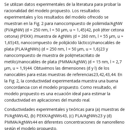
Se utilizan datos experimentales de la literatura para probar la
racionalidad del modelo propuesto. Los resultados
experimentales y los resultados del modelo ofrecido se
muestran en la Fig. 2 para nanocompuesto de poliimida/AgNW
(PI/AgNW) (d = 250 nm, l = 50 μm, u ≈ 1,45)42, poli (éter cetona
cetona) (PEKK) /muestra de AgNWs (d = 260 nm, l = 55 μm, u ≈
1,65)43, nanocompuesto de poli(ácido láctico)/nanocables de
plata (PLA/AgNWs) (d = 250 nm, l = 50 μm, u ≈ 1,6)23 y
nanocompuesto de muestra de poli(metacrilato de
metilo)/nanocables de plata (PMMA/AgNW) (d = 15 nm, l = 2,7
μm, u ≈ 1,9)44. Obtuvimos las dimensiones (d y l) de los
nanocables para estas muestras de referencias23,42,43,44. En
la Fig. 2, la conductividad experimentada muestra una buena
concordancia con el modelo propuesto. Como resultado, el
modelo propuesto es una ecuación ideal para estimar la
conductividad en aplicaciones del mundo real.
Conductividades experimentales y teóricas para (a) muestras de
PI/AgNWs42, (b) PEKK/AgNWs43, (c) PLA/AgNWs23 y (d)
PMMA/AgNWs44 en diferentes concentraciones de nanorelleno
según el modelo propuesto.