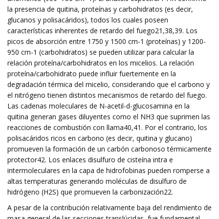
la presencia de quitina, proteínas y carbohidratos (es decir,
glucanos y polisacáridos), todos los cuales poseen
características inherentes de retardo del fuego21,38,39. Los
picos de absorción entre 1750 y 1500 cm-1 (proteínas) y 1200-
950 cm-1 (carbohidratos) se pueden utilizar para calcular la
relación proteína/carbohidratos en los micelios. La relación
proteína/carbohidrato puede influir fuertemente en la
degradación térmica del micelio, considerando que el carbono y
el nitrógeno tienen distintos mecanismos de retardo del fuego.
Las cadenas moleculares de N-acetil-d-glucosamina en la
quitina generan gases diluyentes como el NH3 que suprimen las
reacciones de combustión con llama40,41. Por el contrario, los
polisacáridos ricos en carbono (es decir, quitina y glucano)
promueven la formación de un carbón carbonoso térmicamente
protector42. Los enlaces disulfuro de cisteína intra e
intermoleculares en la capa de hidrofobinas pueden romperse a
altas temperaturas generando moléculas de disulfuro de
hidrógeno (H2S) que promueven la carbonización22.
A pesar de la contribución relativamente baja del rendimiento de
masa general de las secciones translúcidas, fue fundamental