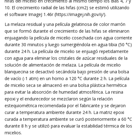
hifas del micelio en crecimiento al mismo tiempo los días 4, 7 y
10. El crecimiento radial de las hifas (cm2) se estimó utilizando
el software ImageJ 1.46r (https://imagej.nih.gov/ij/).
La melaza residual y una película gelatinosa de color marrón
que se formó durante el crecimiento de las hifas se eliminaron
enjuagando la película de micelio cosechada con agua corriente
durante 30 minutos y luego sumergiéndola en agua tibia (50 °C)
durante 24 h. La película de micelio se enjuagó repetidamente
con agua para eliminar los cristales de azúcar residuales de la
solución de alimentación de melaza. La película de micelio
blanquecina se desactivó secándola bajo presión de una bolsa
de vacío (-1 atm) en un horno a 120 °C durante 2 h. La película
de micelio seca se almacenó en una bolsa plástica hermética
para evitar la absorción de humedad atmosférica. La resina
epoxi y el endurecedor se mezclaron según la relación
estequiométrica recomendada por el fabricante y se dejaron
curar a temperatura ambiente durante 24 h. La matriz epoxi
curada a temperatura ambiente se curó posteriormente a 60 °C
durante 8 h y se utilizó para evaluar la estabilidad térmica de los
micelios.