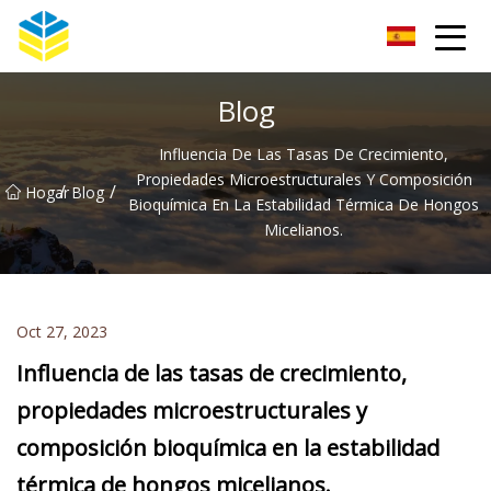
Aislador de vidrio Co., Ltd de Kunming
Blog
Influencia De Las Tasas De Crecimiento,
Propiedades Microestructurales Y Composición
/
/
Hogar
Blog
Bioquímica En La Estabilidad Térmica De Hongos
Micelianos.
Oct 27, 2023
Influencia de las tasas de crecimiento,
propiedades microestructurales y
composición bioquímica en la estabilidad
térmica de hongos micelianos.