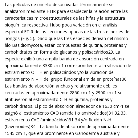
Las películas de micelio desactivadas térmicamente se
analizaron mediante FTIR para establecer la relación entre las
características microestructurales de las hifas y la estructura
bioquímica respectiva. Hubo poca variación en el análisis
espectral FTIR de las secciones opacas de las tres especies de
hongos (Fig. 5). Dado que las tres especies derivan del mismo
filo Basidiomycota, están compuestas de quitina, proteínas y
carbohidratos en forma de glucanos y polisacáridos29. La
especie exhibió una amplia banda de absorción centrada en
aproximadamente 3330 cm-1 correspondiente a la vibración de
estiramiento O – H en polisacáridos y/o la vibración de
estiramiento N – H del grupo funcional amida en proteínas30.
Las bandas de absorción anchas y relativamente débiles
centradas en aproximadamente 2850 cm-1 y 2900 cm-1 se
atribuyeron al estiramiento C-H en quitina, proteínas y
carbohidratos. El pico de absorción alrededor de 1630 cm-1 se
asignó al estiramiento C=O (amida I o aminoácidos)31,32,33,
estiramiento C=C (aminoácidos)31,34 y/o flexión N-H
(flavonoides)34. . La banda de absorción de aproximadamente
1545 cm-1, que era prominente en Ganoderma australe y