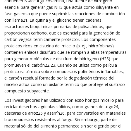
contienen N-acetil glucosamina, una fuente de nitrógeno
esencial para generar gas NH3 que actúa como diluyente en
fase gaseosa que puede suprimir las reacciones de combustión
con llama21. La quitina y el glucano tienen cadenas
estructurales bioquímicas primarias de polisacáridos, que
proporcionan carbono, que es esencial para la generación de
carbón vegetal térmicamente protector. Los componentes
proteicos ricos en cisteína del micelio (p. ej., hidrofobinas)
contienen enlaces disulfuro que se rompen a altas temperaturas
para generar moléculas de disulfuro de hidrógeno (H2S) que
promueven el carbón22,23. Cuando se utiliza como película
protectora térmica sobre compuestos poliméricos inflamables,
el carbón residual formado por la degradación térmica del
micelio actúa como un aislante térmico que protege el sustrato
compuesto subyacente.
Los investigadores han utilizado con éxito hongos micelio para
reciclar desechos agrícolas sólidos, como granos de trigo24,
cáscaras de arroz25 y aserrín26, para convertirlos en materiales
biocompuestos resistentes al fuego. Sin embargo, parte del
material sólido del alimento permanece sin ser digerido por el