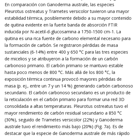
En comparación con Ganoderma australe, las especies
Pleurotus ostreatus y Trametes versicolor tuvieron una mayor
estabilidad térmica, posiblemente debido a su mayor contenido
de quitina evidente en la fuerte banda de absorción FTIR
inducida por N-acetil-d-glucosamina a 1750-1500 cm-1. La
quitina es una rica fuente de carbono elemental necesario para
la formación de carbón. Se registraron pérdidas de masa
sustanciales (6-14%) entre 400 y 650 °C para las tres especies
de micelios y se atribuyeron a la formación de un carbón
carbonoso primario. El carbón primario se mantuvo estable
hasta poco menos de 800 °C. Más allá de los 800 °C, la
exposición térmica continua provocó mayores pérdidas de
masa (p. ej., entre un 7 y un 14 %) generando carbón carbonoso
secundario. El carbón carbonoso secundario es un producto de
la reticulación en el carbón primario para formar una red 3D
consolidada a altas temperaturas. Pleurotus ostreatus tuvo el
mayor rendimiento de carbón residual secundario a 850 °C
(30%), seguido de Trametes versicolor (22%) y Ganoderma
australe tuvo el rendimiento más bajo (20%) (Fig. 7a). Es de
destacar que la especie de Ganoderma australe de más rápido