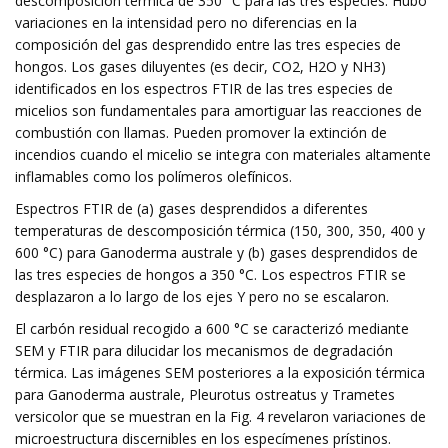
descomposición térmica de 350 °C para las tres especies. Hubo
variaciones en la intensidad pero no diferencias en la
composición del gas desprendido entre las tres especies de
hongos. Los gases diluyentes (es decir, CO2, H2O y NH3)
identificados en los espectros FTIR de las tres especies de
micelios son fundamentales para amortiguar las reacciones de
combustión con llamas. Pueden promover la extinción de
incendios cuando el micelio se integra con materiales altamente
inflamables como los polímeros olefínicos.
Espectros FTIR de (a) gases desprendidos a diferentes
temperaturas de descomposición térmica (150, 300, 350, 400 y
600 °C) para Ganoderma australe y (b) gases desprendidos de
las tres especies de hongos a 350 °C. Los espectros FTIR se
desplazaron a lo largo de los ejes Y pero no se escalaron.
El carbón residual recogido a 600 °C se caracterizó mediante
SEM y FTIR para dilucidar los mecanismos de degradación
térmica. Las imágenes SEM posteriores a la exposición térmica
para Ganoderma australe, Pleurotus ostreatus y Trametes
versicolor que se muestran en la Fig. 4 revelaron variaciones de
microestructura discernibles en los especímenes prístinos.