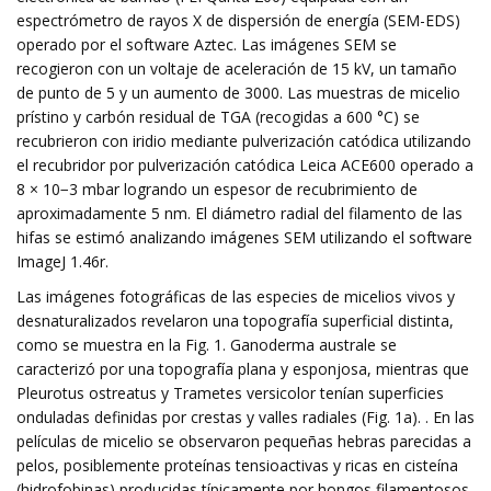
espectrómetro de rayos X de dispersión de energía (SEM-EDS)
operado por el software Aztec. Las imágenes SEM se
recogieron con un voltaje de aceleración de 15 kV, un tamaño
de punto de 5 y un aumento de 3000. Las muestras de micelio
prístino y carbón residual de TGA (recogidas a 600 °C) se
recubrieron con iridio mediante pulverización catódica utilizando
el recubridor por pulverización catódica Leica ACE600 operado a
8 × 10−3 mbar logrando un espesor de recubrimiento de
aproximadamente 5 nm. El diámetro radial del filamento de las
hifas se estimó analizando imágenes SEM utilizando el software
ImageJ 1.46r.
Las imágenes fotográficas de las especies de micelios vivos y
desnaturalizados revelaron una topografía superficial distinta,
como se muestra en la Fig. 1. Ganoderma australe se
caracterizó por una topografía plana y esponjosa, mientras que
Pleurotus ostreatus y Trametes versicolor tenían superficies
onduladas definidas por crestas y valles radiales (Fig. 1a). . En las
películas de micelio se observaron pequeñas hebras parecidas a
pelos, posiblemente proteínas tensioactivas y ricas en cisteína
(hidrofobinas) producidas típicamente por hongos filamentosos