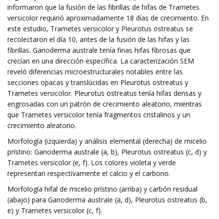
informaron que la fusión de las fibrillas de hifas de Trametes
versicolor requirió aproximadamente 18 días de crecimiento. En
este estudio, Trametes versicolor y Pleurotus ostreatus se
recolectaron el día 10, antes de la fusión de las hifas y las
fibrillas. Ganoderma australe tenía finas hifas fibrosas que
crecían en una dirección específica. La caracterización SEM
reveló diferencias microestructurales notables entre las
secciones opacas y translúcidas en Pleurotus ostreatus y
Trametes versicolor. Pleurotus ostreatus tenía hifas densas y
engrosadas con un patrón de crecimiento aleatorio, mientras
que Trametes versicolor tenía fragmentos cristalinos y un
crecimiento aleatorio.
Morfología (izquierda) y análisis elemental (derecha) de micelio
prístino: Ganoderma australe (a, b), Pleurotus ostreatus (c, d) y
Trametes versicolor (e, f). Los colores violeta y verde
representan respectivamente el calcio y el carbono.
Morfología hifal de micelio prístino (arriba) y carbón residual
(abajo) para Ganoderma australe (a, d), Pleurotus ostreatus (b,
e) y Trametes versicolor (c, f).