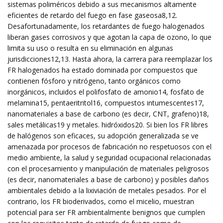
sistemas poliméricos debido a sus mecanismos altamente
eficientes de retardo del fuego en fase gaseosa8,12.
Desafortunadamente, los retardantes de fuego halogenados
liberan gases corrosivos y que agotan la capa de ozono, lo que
limita su uso o resulta en su eliminación en algunas
jurisdicciones12,13. Hasta ahora, la carrera para reemplazar los
FR halogenados ha estado dominada por compuestos que
contienen fósforo y nitrógeno, tanto orgánicos como
inorgánicos, incluidos el polifosfato de amonio14, fosfato de
melamina15, pentaeritritol16, compuestos intumescentes17,
nanomateriales a base de carbono (es decir, CNT, grafeno)18,
sales metálicas19 y metales. hidróxidos20. Si bien los FR libres
de halógenos son eficaces, su adopción generalizada se ve
amenazada por procesos de fabricación no respetuosos con el
medio ambiente, la salud y seguridad ocupacional relacionadas
con el procesamiento y manipulación de materiales peligrosos
(es decir, nanomateriales a base de carbono) y posibles daños
ambientales debido a la lixiviación de metales pesados. Por el
contrario, los FR bioderivados, como el micelio, muestran
potencial para ser FR ambientalmente benignos que cumplen