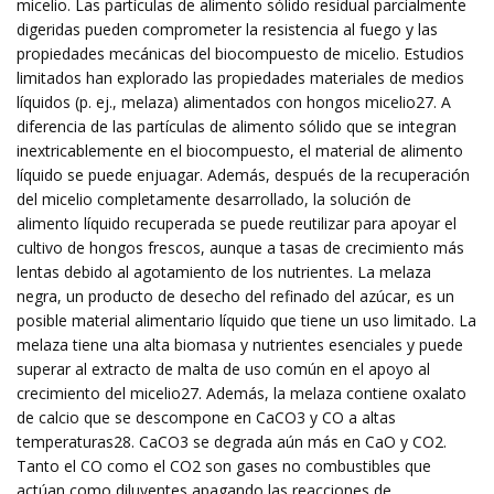
micelio. Las partículas de alimento sólido residual parcialmente
digeridas pueden comprometer la resistencia al fuego y las
propiedades mecánicas del biocompuesto de micelio. Estudios
limitados han explorado las propiedades materiales de medios
líquidos (p. ej., melaza) alimentados con hongos micelio27. A
diferencia de las partículas de alimento sólido que se integran
inextricablemente en el biocompuesto, el material de alimento
líquido se puede enjuagar. Además, después de la recuperación
del micelio completamente desarrollado, la solución de
alimento líquido recuperada se puede reutilizar para apoyar el
cultivo de hongos frescos, aunque a tasas de crecimiento más
lentas debido al agotamiento de los nutrientes. La melaza
negra, un producto de desecho del refinado del azúcar, es un
posible material alimentario líquido que tiene un uso limitado. La
melaza tiene una alta biomasa y nutrientes esenciales y puede
superar al extracto de malta de uso común en el apoyo al
crecimiento del micelio27. Además, la melaza contiene oxalato
de calcio que se descompone en CaCO3 y CO a altas
temperaturas28. CaCO3 se degrada aún más en CaO y CO2.
Tanto el CO como el CO2 son gases no combustibles que
actúan como diluyentes apagando las reacciones de