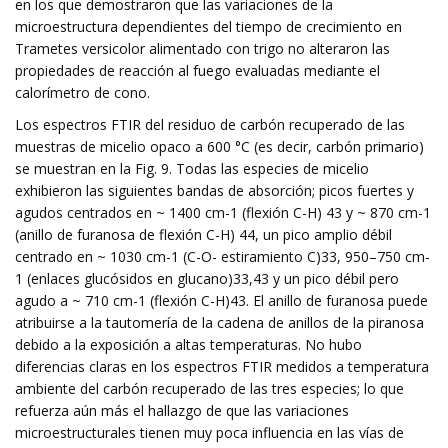
en los que demostraron que las variaciones de la
microestructura dependientes del tiempo de crecimiento en
Trametes versicolor alimentado con trigo no alteraron las
propiedades de reacción al fuego evaluadas mediante el
calorímetro de cono.
Los espectros FTIR del residuo de carbón recuperado de las
muestras de micelio opaco a 600 °C (es decir, carbón primario)
se muestran en la Fig. 9. Todas las especies de micelio
exhibieron las siguientes bandas de absorción; picos fuertes y
agudos centrados en ~ 1400 cm-1 (flexión C-H) 43 y ~ 870 cm-1
(anillo de furanosa de flexión C-H) 44, un pico amplio débil
centrado en ~ 1030 cm-1 (C-O- estiramiento C)33, 950–750 cm-
1 (enlaces glucósidos en glucano)33,43 y un pico débil pero
agudo a ~ 710 cm-1 (flexión C-H)43. El anillo de furanosa puede
atribuirse a la tautomería de la cadena de anillos de la piranosa
debido a la exposición a altas temperaturas. No hubo
diferencias claras en los espectros FTIR medidos a temperatura
ambiente del carbón recuperado de las tres especies; lo que
refuerza aún más el hallazgo de que las variaciones
microestructurales tienen muy poca influencia en las vías de