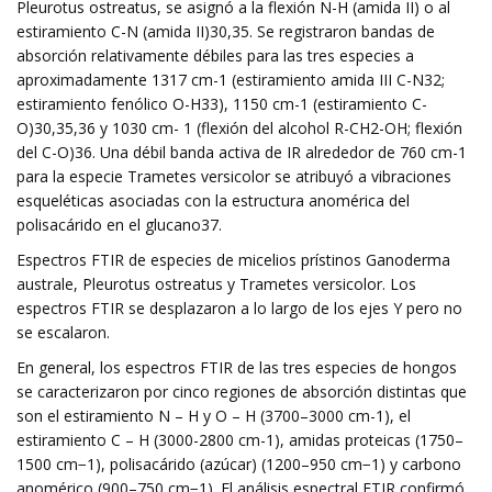
Pleurotus ostreatus, se asignó a la flexión N-H (amida II) o al
estiramiento C-N (amida II)30,35. Se registraron bandas de
absorción relativamente débiles para las tres especies a
aproximadamente 1317 cm-1 (estiramiento amida III C-N32;
estiramiento fenólico O-H33), 1150 cm-1 (estiramiento C-
O)30,35,36 y 1030 cm- 1 (flexión del alcohol R-CH2-OH; flexión
del C-O)36. Una débil banda activa de IR alrededor de 760 cm-1
para la especie Trametes versicolor se atribuyó a vibraciones
esqueléticas asociadas con la estructura anomérica del
polisacárido en el glucano37.
Espectros FTIR de especies de micelios prístinos Ganoderma
australe, Pleurotus ostreatus y Trametes versicolor. Los
espectros FTIR se desplazaron a lo largo de los ejes Y pero no
se escalaron.
En general, los espectros FTIR de las tres especies de hongos
se caracterizaron por cinco regiones de absorción distintas que
son el estiramiento N – H y O – H (3700–3000 cm-1), el
estiramiento C – H (3000-2800 cm-1), amidas proteicas (1750–
1500 cm−1), polisacárido (azúcar) (1200–950 cm−1) y carbono
anomérico (900–750 cm−1). El análisis espectral FTIR confirmó