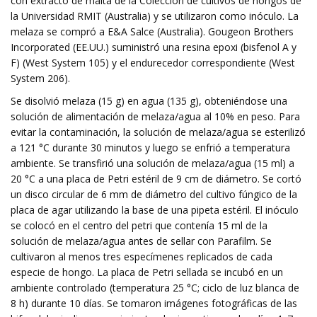
con extracto de malta de la Colección de cultivos de hongos de
la Universidad RMIT (Australia) y se utilizaron como inóculo. La
melaza se compró a E&A Salce (Australia). Gougeon Brothers
Incorporated (EE.UU.) suministró una resina epoxi (bisfenol A y
F) (West System 105) y el endurecedor correspondiente (West
System 206).
Se disolvió melaza (15 g) en agua (135 g), obteniéndose una
solución de alimentación de melaza/agua al 10% en peso. Para
evitar la contaminación, la solución de melaza/agua se esterilizó
a 121 °C durante 30 minutos y luego se enfrió a temperatura
ambiente. Se transfirió una solución de melaza/agua (15 ml) a
20 °C a una placa de Petri estéril de 9 cm de diámetro. Se cortó
un disco circular de 6 mm de diámetro del cultivo fúngico de la
placa de agar utilizando la base de una pipeta estéril. El inóculo
se colocó en el centro del petri que contenía 15 ml de la
solución de melaza/agua antes de sellar con Parafilm. Se
cultivaron al menos tres especímenes replicados de cada
especie de hongo. La placa de Petri sellada se incubó en un
ambiente controlado (temperatura 25 °C; ciclo de luz blanca de
8 h) durante 10 días. Se tomaron imágenes fotográficas de las